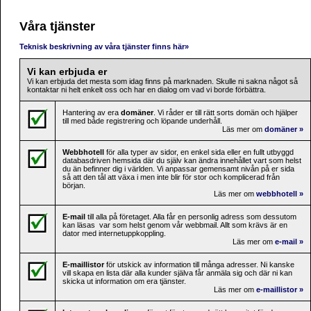
Våra tjänster
Teknisk beskrivning av våra tjänster finns här»
Vi kan erbjuda er
Vi kan erbjuda det mesta som idag finns på marknaden. Skulle ni sakna något så
kontaktar ni helt enkelt oss och har en dialog om vad vi borde förbättra.
Hantering av era
domäner
. Vi råder er till rätt sorts domän och hjälper
till med både registrering och löpande underhåll.
Läs mer om
domäner »
Webbhotell
för alla typer av sidor, en enkel sida eller en fullt utbyggd
databasdriven hemsida där du själv kan ändra innehållet vart som helst
du än befinner dig i världen. Vi anpassar gemensamt nivån på er sida
så att den tål att växa i men inte blir för stor och komplicerad från
början.
Läs mer om
webbhotell »
E-mail
till alla på företaget. Alla får en personlig adress som dessutom
kan läsas var som helst genom vår webbmail. Allt som krävs är en
dator med internetuppkoppling.
Läs mer om
e-mail »
E-maillistor
för utskick av information till många adresser. Ni kanske
vill skapa en lista där alla kunder själva får anmäla sig och där ni kan
skicka ut information om era tjänster.
Läs mer om
e-maillistor »