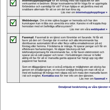
Internetuppkopplingar
för ert företag med rätt kapacitet för den
verksamhet ni bedriver. Börjar kostnaderna bli för höga för er uppringda
förbindelse och samtidigt för slö? Vi kan hjälpa er att jämföra med ett
snabbare alternativ för att se om det kan löna sig.
Läs mer om
internetuppkopplingar »
Webbdesign
. Om ni inte själva bygger er hemsida och har den
kunskapen kan ni låta oss utveckla era sidor. Kanske ni vill koppla ihop
hemsidan med ert befintliga affärssystem?
Läs mer om våra
webbpaket »
Faxemail
. Faxemail är en tjänst som förenklar ert faxande. Ni får ett
faxnr på den ort i Sverige där ni verkar och alla inkommande fax
distribueras automatiskt till en eller flera valfria emailadresser på ert
företag eller hemma. Fördelarna är många. Ni sparar pengar och får en
effektivare faxhanteringen. Ni slipper blockera ett helt
telefonabonnemang för inkommande fax, ni får faxen elektroniskt och
sparar på så sätt papper och toner. I fortsättningen missar ni heller
aldrig ett fax för att er manuella gamla apparat har hängt upp sig eller
papperet har fastnat.
Som en tilläggstjänst kan vi också erbjuda er möjligheten att skicka fax
genom ert emailprogram, en mycket smidigt lösning om man vill nå ut
med ett budskap till många men slippa stå och mata den manuella faxen
i tid och evighet.
Kontakta oss
för mer info om den tjänsten.
Läs mer om
faxemail »
Detaljerad beskrivning av våra tjänster »